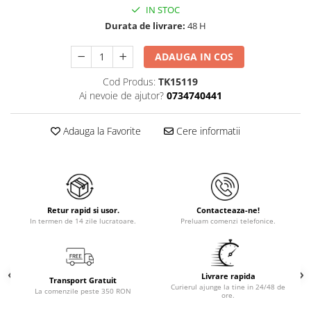
IN STOC
Durata de livrare:
48 H
ADAUGA IN COS
Cod Produs:
TK15119
Ai nevoie de ajutor?
0734740441
Adauga la Favorite
Cere informatii
Retur rapid si usor.
Contacteaza-ne!
In termen de 14 zile lucratoare.
Preluam comenzi telefonice.
Livrare rapida
Transport Gratuit
Curierul ajunge la tine in 24/48 de
La comenzile peste 350 RON
ore.