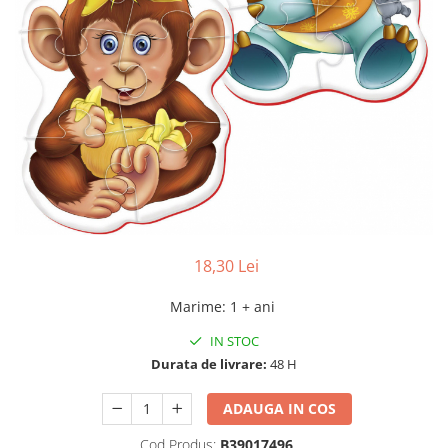
18,30 Lei
Marime
:
1 + ani
IN STOC
Durata de livrare:
48 H
ADAUGA IN COS
Cod Produs:
B39017496