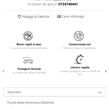
Ai nevoie de ajutor?
0734740441
Adauga la Favorite
Cere informatii
Retur rapid si usor.
Contacteaza-ne!
In termen de 14 zile lucratoare.
Preluam comenzi telefonice.
Livrare rapida
Transport Gratuit
Curierul ajunge la tine in 24/48 de
La comenzile peste 350 RON
ore.
Descriere
Puzzle Bebe Maimutica-Elefantel