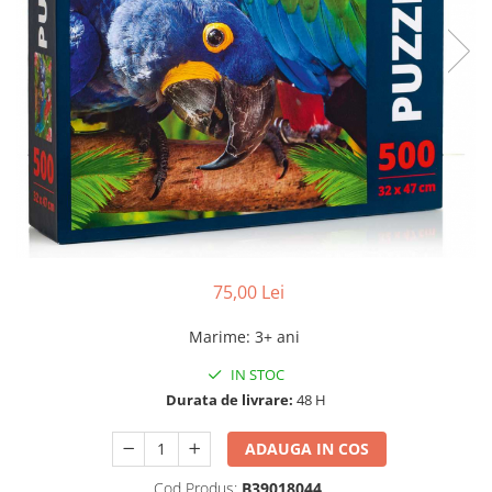
75,00 Lei
Marime
:
3+ ani
IN STOC
Durata de livrare:
48 H
ADAUGA IN COS
Cod Produs:
B39018044