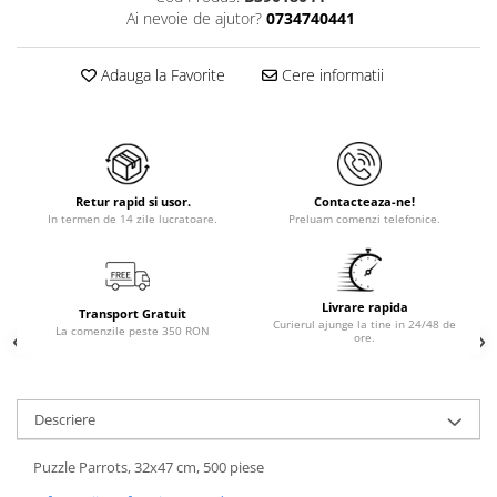
Ai nevoie de ajutor?
0734740441
Adauga la Favorite
Cere informatii
Retur rapid si usor.
Contacteaza-ne!
In termen de 14 zile lucratoare.
Preluam comenzi telefonice.
Livrare rapida
Transport Gratuit
Curierul ajunge la tine in 24/48 de
La comenzile peste 350 RON
ore.
Descriere
Puzzle Parrots, 32x47 cm, 500 piese