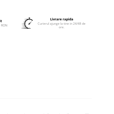
Livrare rapida
it
Curierul ajunge la tine in 24/48 de
0 RON
ore.