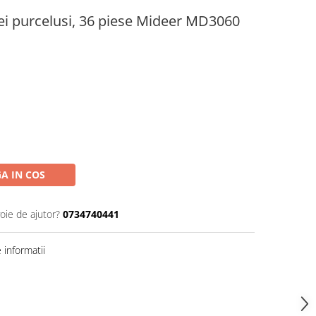
rei purcelusi, 36 piese Mideer MD3060
A IN COS
oie de ajutor?
0734740441
informatii