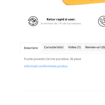
Retur rapid si usor.
In termen de 14 zile lucratoare.
Caracteristici
Video
(1)
Review-uri
(0)
Descriere
Puzzle poveste Cei trei purcelusi, 36 piese
Informatii conformitate produs