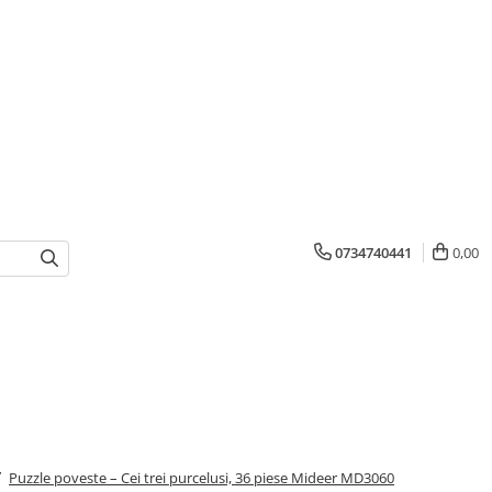
0734740441
0,00
/
Puzzle poveste – Cei trei purcelusi, 36 piese Mideer MD3060