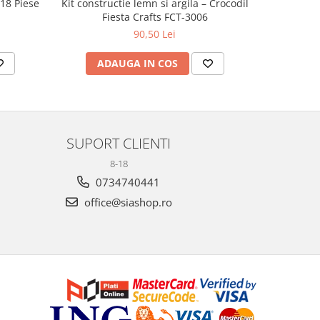
 18 Piese
Kit constructie lemn si argila – Crocodil
Set Mini 
Fiesta Crafts FCT-3006
90,50 Lei
ADAUGA IN COS
AD
SUPORT CLIENTI
8-18
0734740441
office@siashop.ro