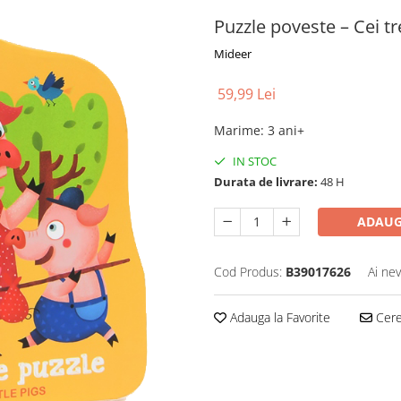
Puzzle poveste – Cei t
Mideer
59,99 Lei
Marime
:
3 ani+
IN STOC
Durata de livrare:
48 H
ADAUG
Cod Produs:
B39017626
Ai nev
Adauga la Favorite
Cere 