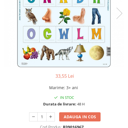
33,55 Lei
Marime
:
3+ ani
IN STOC
Durata de livrare:
48 H
ADAUGA IN COS
Cod Produs:
B39016967