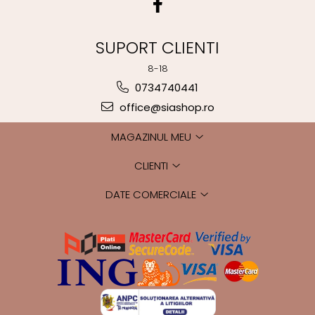
SUPORT CLIENTI
8-18
0734740441
office@siashop.ro
MAGAZINUL MEU
CLIENTI
DATE COMERCIALE