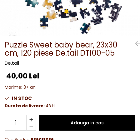
Puzzle Sweet baby bear, 23x30
cm, 120 piese De.tail DT100-05
De.tail
40,00 Lei
Marime
:
3+ ani
IN STOC
Durata de livrare:
48 H
Adauga in cos
Cod Produs:
B39018036