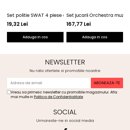
Set politie SWAT 4 piese cu pistol si catuse Toi-Toys 
Set jucarii Orchestra muzica
P
19,32 Lei
167,77 Lei
3
Adauga in cos
Adauga in cos
NEWSLETTER
Nu rata ofertele si promotiile noastre
Vreau sa primesc newsletter cu promotiile magazinului. Afla
mai multe in
Politica de Confidentialitate
SOCIAL
Urmareste-ne in social media