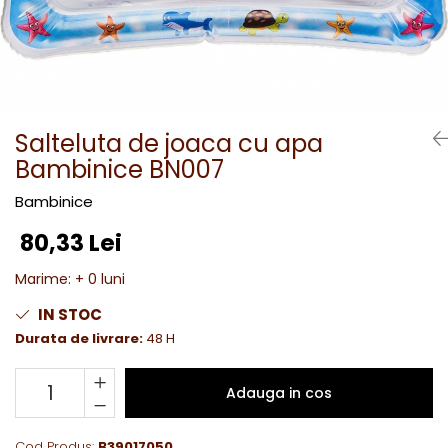
Salteluta de joaca cu apa
Bambinice BN007
Bambinice
80,33 Lei
Marime
:
+ 0 luni
IN STOC
Durata de livrare:
48 H
Adauga in cos
Cod Produs:
B39017050