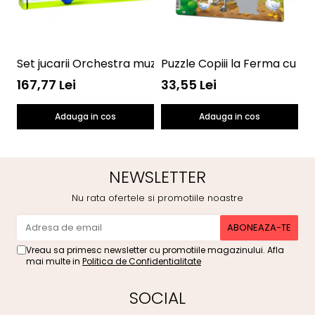
Set jucarii Orchestra muzicala Halilit MS4001
Puzzle Copiii la Ferma cu Vi
K
167,77 Lei
33,55 Lei
9
Adauga in cos
Adauga in cos
NEWSLETTER
Nu rata ofertele si promotiile noastre
Vreau sa primesc newsletter cu promotiile magazinului. Afla
mai multe in
Politica de Confidentialitate
SOCIAL