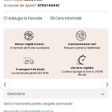
Ai nevoie de ajutor?
0734740441
Adauga la Favorite
Cere informatii
Retur rapid si usor.
Contacteaza-ne!
In termen de 14 zile lucratoare.
Preluam comenzi telefonice.
Livrare rapida
Transport Gratuit
Curierul ajunge la tine in 24/48
La comenzile peste 350 RON
de ore.
Descriere
Set 10 marionete pentru degete Animalute
Informatii conformitate produs