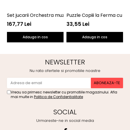
Set jucarii Orchestra muzicala Halilit MS4001
Puzzle Copiii la Ferma cu Vi
K
167,77 Lei
33,55 Lei
9
Adauga in cos
Adauga in cos
NEWSLETTER
Nu rata ofertele si promotiile noastre
Vreau sa primesc newsletter cu promotiile magazinului. Afla
mai multe in
Politica de Confidentialitate
SOCIAL
Urmareste-ne in social media