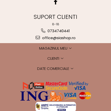
SUPORT CLIENTI
8-18
0734740441
office@siashop.ro
MAGAZINUL MEU
CLIENTI
DATE COMERCIALE