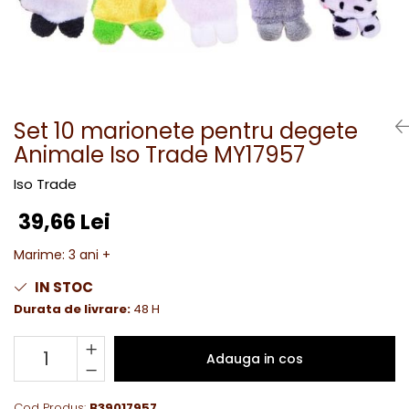
Set 10 marionete pentru degete
Animale Iso Trade MY17957
Iso Trade
39,66 Lei
Marime
:
3 ani +
IN STOC
Durata de livrare:
48 H
Adauga in cos
Cod Produs:
B39017957