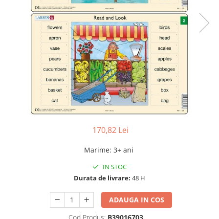
170,82 Lei
Marime
:
3+ ani
IN STOC
Durata de livrare:
48 H
ADAUGA IN COS
Cod Produs:
B39016703