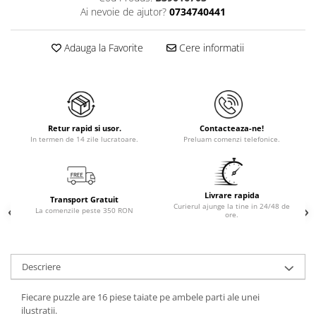
Ai nevoie de ajutor?
0734740441
Adauga la Favorite
Cere informatii
Retur rapid si usor.
Contacteaza-ne!
In termen de 14 zile lucratoare.
Preluam comenzi telefonice.
Livrare rapida
Transport Gratuit
Curierul ajunge la tine in 24/48 de
La comenzile peste 350 RON
ore.
Descriere
Fiecare puzzle are 16 piese taiate pe ambele parti ale unei
ilustratii.