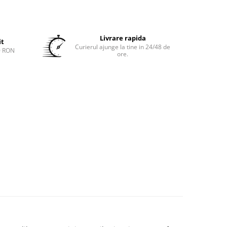
Livrare rapida
it
Curierul ajunge la tine in 24/48 de
0 RON
ore.