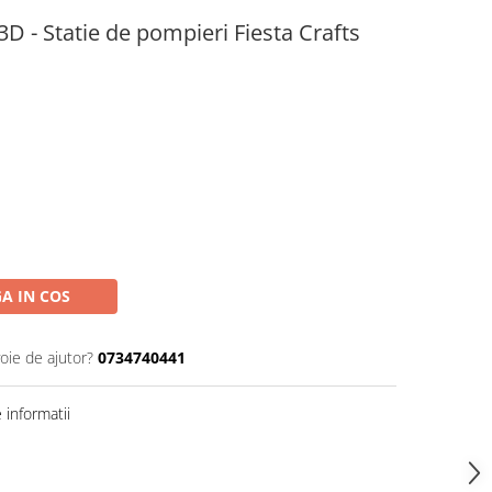
3D - Statie de pompieri Fiesta Crafts
A IN COS
oie de ajutor?
0734740441
informatii