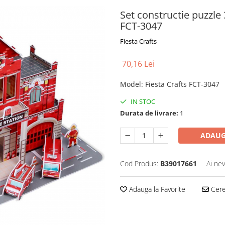
Set constructie puzzle 
FCT-3047
Fiesta Crafts
70,16 Lei
Model
:
Fiesta Crafts FCT-3047
IN STOC
Durata de livrare:
1
ADAUG
Cod Produs:
B39017661
Ai nev
Adauga la Favorite
Cere 