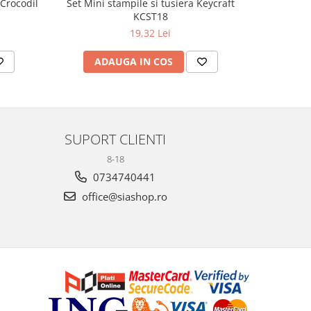
 Crocodil
Set Mini stampile si tusiera Keycraft
Marioneta 
KCST18
19,32 Lei
ADAUGA IN COS
AD
SUPORT CLIENTI
8-18
0734740441
office@siashop.ro