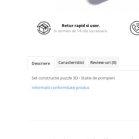
Retur rapid si usor.
In termen de 14 zile lucratoare.
Caracteristici
Review-uri
(0)
Descriere
Set constructie puzzle 3D - Statie de pompieri
Informatii conformitate produs