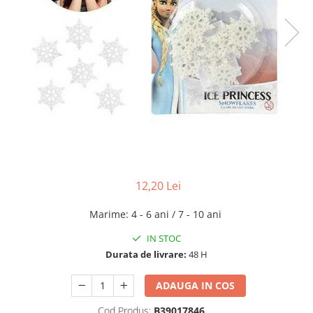
12,20 Lei
Marime
:
4 - 6 ani / 7 - 10 ani
IN STOC
Durata de livrare:
48 H
ADAUGA IN COS
Cod Produs:
B39017846