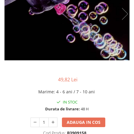
49,82 Lei
Marime
:
4 - 6 ani / 7 - 10 ani
IN STOC
Durata de livrare:
48 H
ADAUGA IN COS
Cod Produs:
B3909158