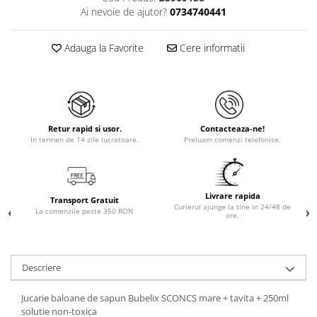
Ai nevoie de ajutor?
0734740441
Adauga la Favorite
Cere informatii
Retur rapid si usor.
Contacteaza-ne!
In termen de 14 zile lucratoare.
Preluam comenzi telefonice.
Livrare rapida
Transport Gratuit
Curierul ajunge la tine in 24/48 de
La comenzile peste 350 RON
ore.
Descriere
Jucarie baloane de sapun Bubelix SCONCS mare + tavita + 250ml
solutie non-toxica