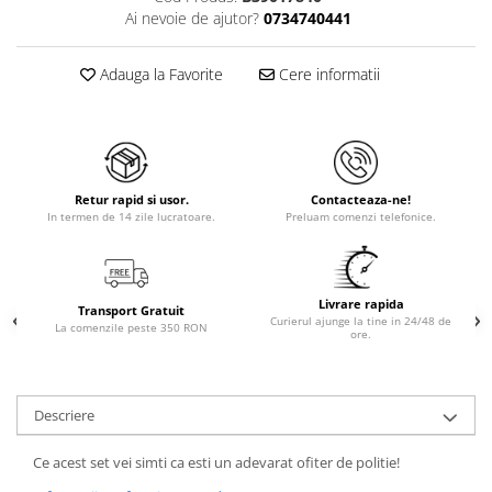
Ai nevoie de ajutor?
0734740441
Adauga la Favorite
Cere informatii
Retur rapid si usor.
Contacteaza-ne!
In termen de 14 zile lucratoare.
Preluam comenzi telefonice.
Livrare rapida
Transport Gratuit
Curierul ajunge la tine in 24/48 de
La comenzile peste 350 RON
ore.
Descriere
Ce acest set vei simti ca esti un adevarat ofiter de politie!