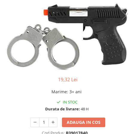
19,32 Lei
Marime
:
3+ ani
IN STOC
Durata de livrare:
48 H
ADAUGA IN COS
Cod Produs:
B39017840