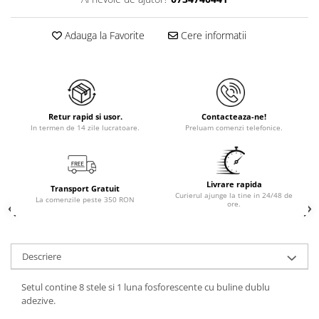
Adauga la Favorite
Cere informatii
Retur rapid si usor.
Contacteaza-ne!
In termen de 14 zile lucratoare.
Preluam comenzi telefonice.
Livrare rapida
Transport Gratuit
Curierul ajunge la tine in 24/48 de
La comenzile peste 350 RON
ore.
Descriere
Setul contine 8 stele si 1 luna fosforescente cu buline dublu
adezive.