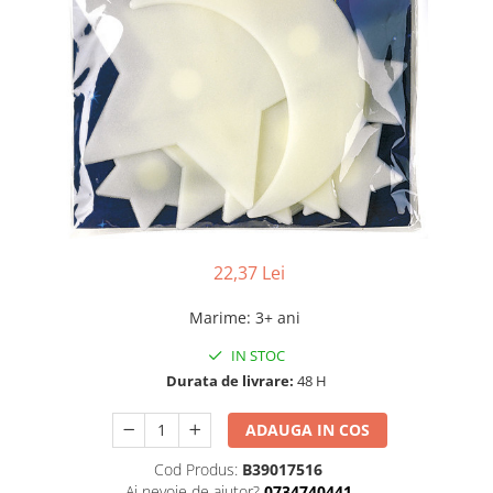
22,37 Lei
Marime
:
3+ ani
IN STOC
Durata de livrare:
48 H
ADAUGA IN COS
Cod Produs:
B39017516
Ai nevoie de ajutor?
0734740441