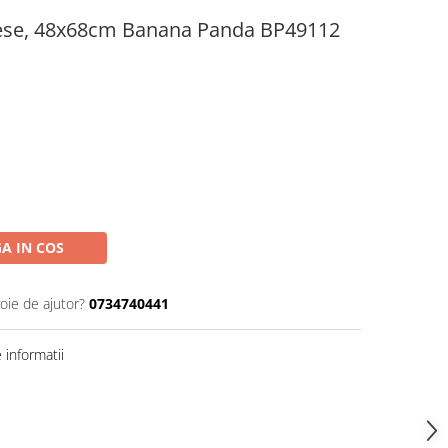
piese, 48x68cm Banana Panda BP49112
A IN COS
oie de ajutor?
0734740441
informatii