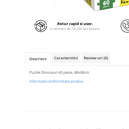
Retur rapid si usor.
In termen de 14 zile lucratoare.
Caracteristici
Review-uri
(0)
Descriere
Puzzle Dinozauri 60 piese, 48x68cm
Informatii conformitate produs